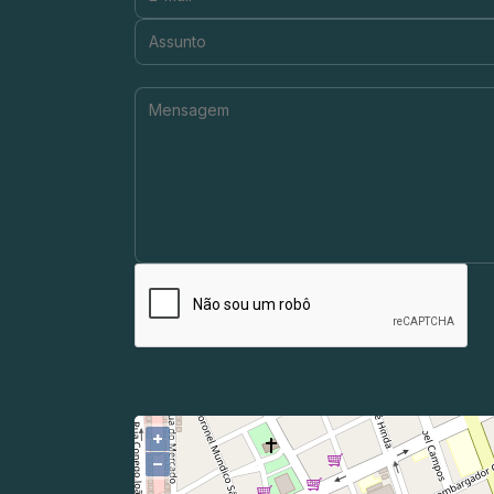
Assunto:
Mensagem:
+
−