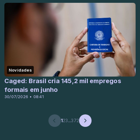
Novidades
Caged: Brasil cria 145,2 mil empregos
formais em junho
30/07/2026 • 08:41
1
2
3
...
372