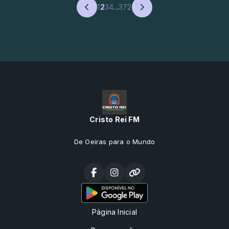
1
2
3
4
...
372
Cristo Rei FM
De Oeiras para o Mundo
Página Inicial