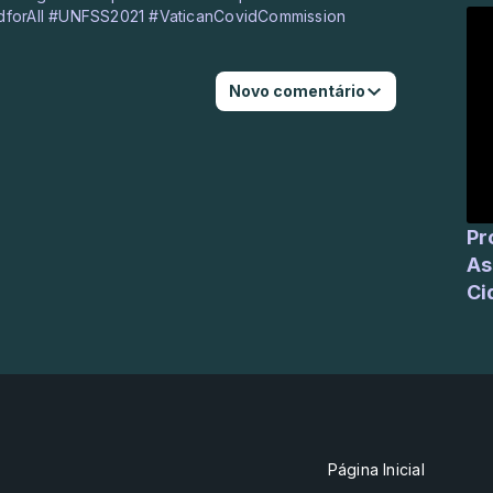
odforAll #UNFSS2021 #VaticanCovidCommission
Novo comentário
Profess
As
Ci
Página Inicial