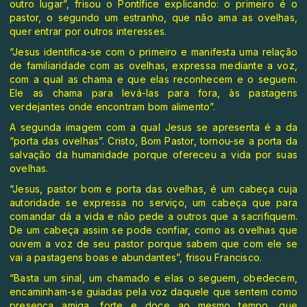
outro lugar”, frisou o Pontífice explicando: o primeiro é o
pastor, o segundo um estranho, que não ama as ovelhas,
quer entrar por outros interesses.
“Jesus identifica-se com o primeiro e manifesta uma relação
de familiaridade com as ovelhas, expressa mediante a voz,
com a qual as chama e que elas reconhecem e o seguem.
Ele as chama para levá-las para fora, às pastagens
verdejantes onde encontram bom alimento”.
A segunda imagem com a qual Jesus se apresenta é a da
“porta das ovelhas”. Cristo, Bom Pastor, tornou-se a porta da
salvação da humanidade porque ofereceu a vida por suas
ovelhas.
“Jesus, pastor bom e porta das ovelhas, é um cabeça cuja
autoridade se expressa no serviço, um cabeça que para
comandar dá a vida e não pede a outros que a sacrifiquem.
De um cabeça assim se pode confiar, como as ovelhas que
ouvem a voz de seu pastor porque sabem que com ele se
vai a pastagens boas e abundantes”, frisou Francisco.
“Basta um sinal, um chamado e elas o seguem, obedecem,
encaminham-se guiadas pela voz daquele que sentem como
presença amiga, forte e doce ao mesmo tempo, que