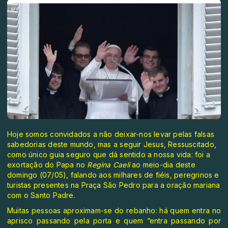
Hoje somos convidados a não deixar-nos levar pelas falsas
sabedorias deste mundo, mas a seguir Jesus, Ressuscitado,
como único guia seguro que dá sentido a nossa vida: foi a
exortação do Papa no
Regina Caeli
ao meio-dia deste
domingo (07/05), falando aos milhares de fiéis, peregrinos e
turistas presentes na Praça São Pedro para a oração mariana
com o Santo Padre.
Muitas pessoas aproximam-se do rebanho: há quem entra no
aprisco passando pela porta e quem “entra passando por