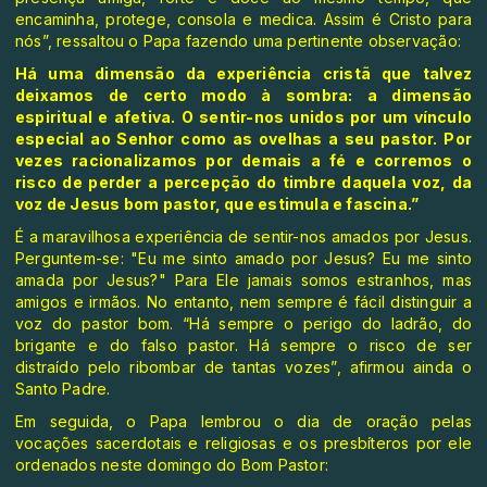
encaminha, protege, consola e medica. Assim é Cristo para
nós”, ressaltou o Papa fazendo uma pertinente observação:
Há uma dimensão da experiência cristã que talvez
deixamos de certo modo à sombra: a dimensão
espiritual e afetiva. O sentir-nos unidos por um vínculo
especial ao Senhor como as ovelhas a seu pastor. Por
vezes racionalizamos por demais a fé e corremos o
risco de perder a percepção do timbre daquela voz, da
voz de Jesus bom pastor, que estimula e fascina.”
É a maravilhosa experiência de sentir-nos amados por Jesus.
Perguntem-se: "Eu me sinto amado por Jesus? Eu me sinto
amada por Jesus?" Para Ele jamais somos estranhos, mas
amigos e irmãos. No entanto, nem sempre é fácil distinguir a
voz do pastor bom. “Há sempre o perigo do ladrão, do
brigante e do falso pastor. Há sempre o risco de ser
distraído pelo ribombar de tantas vozes”, afirmou ainda o
Santo Padre.
Em seguida, o Papa lembrou o dia de oração pelas
vocações sacerdotais e religiosas e os presbíteros por ele
ordenados neste domingo do Bom Pastor: