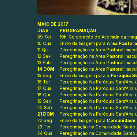
MAIO DE 2017
DIAS
PROGRAMAÇÃO
09 Ter
19h: Celebração de Acolhida da Ima
10 Qua
Envio da Imagem para
Área Pastora
11 Qui
Peregrinação na Área Pastoral Imacu
12 Sex
Peregrinação na Área Pastoral Imacu
13 Sab
Peregrinação na Área Pastoral Imacu
14 DOM
Peregrinação na Área Pastoral Imacu
15 Seg
Envio da imagem para a
Paróquia S
16 Ter
Peregrinação Na Paróquia Sant’Ana (A
17 Qua
Peregrinação Na Paróquia Sant’Ana (A
18 Qui
Peregrinação Na Paróquia Sant’Ana (A
19 Sex
Peregrinação Na Paróquia Sant’Ana (A
20 Sab
Peregrinação Na Paróquia Sant’Ana (A
21 DOM
Peregrinação Na Paróquia Sant’Ana (A
22 Seg
Envio da Imagem para
Comunidade 
23 Ter
Peregrinação na Comunidade Santo A
24 Qua
Peregrinação na Comunidade Santo A