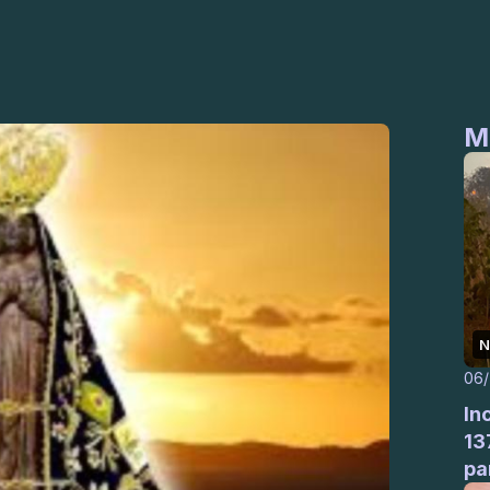
M
N
06
In
13
pa