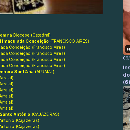
gem na Diocese (Catedral)
l Imaculada Conceição
(FRANCISCO AIRES)
lada Conceição (Francisco Aires)
N
lada Conceição (Francisco Aires)
06
lada Conceição (Francisco Aires)
lada Conceição (Francisco Aires)
In
enhora Sant’Ana
(ARRAIAL)
do
rraial)
(6
rraial)
rraial)
rraial)
rraial)
rraial)
Santo Antônio
(CAJAZEIRAS)
ntônio (Cajazeiras)
ntônio (Cajazeiras)