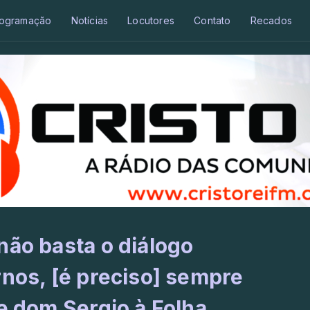
ogramação
Notícias
Locutores
Contato
Recados
não basta o diálogo
rnos, [é preciso] sempre
e dom Sergio à Folha.