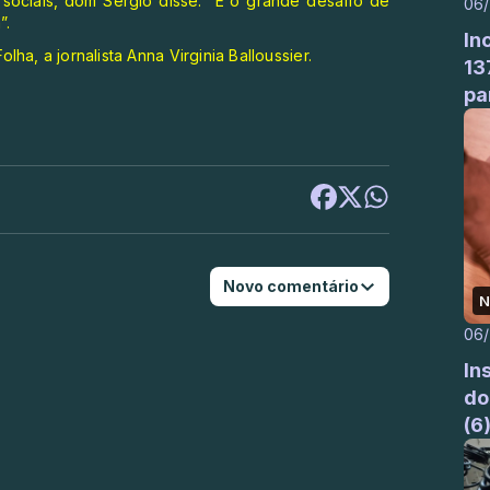
sociais, dom Sergio disse: “É o grande desafio de
06
”.
In
lha, a jornalista Anna Virginia Balloussier.
13
pa
Novo comentário
N
06
In
do
(6