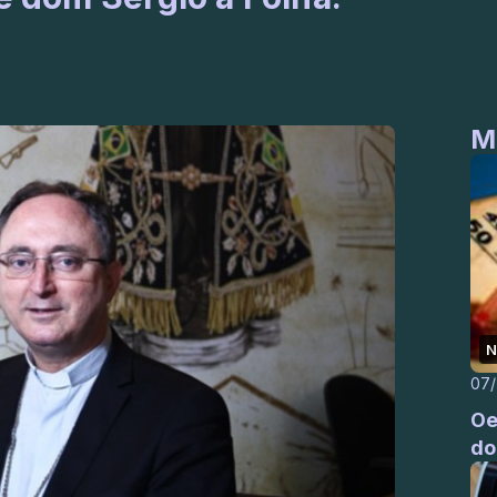
M
N
07
Oe
do