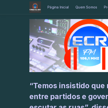
Página Inicial
Quem Somos
Pr
“Temos insistido que 
entre partidos e gove
escutar as ruas”, diss