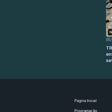
N
05
TR
en
se
Página Inicial
Programação