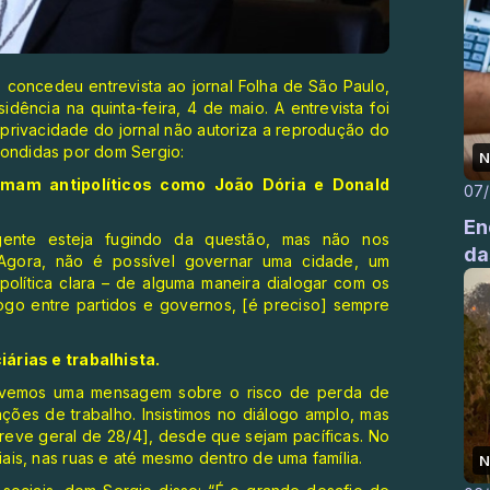
 concedeu entrevista ao jornal Folha de São Paulo,
idência na quinta-feira, 4 de maio. A entrevista foi
 privacidade do jornal não autoriza a reprodução do
pondidas por dom Sergio:
N
amam antipolíticos como João Dória e Donald
07
En
ente esteja fugindo da questão, mas não nos
da
Agora, não é possível governar uma cidade, um
política clara – de alguma maneira dialogar com os
logo entre partidos e governos, [é preciso] sempre
árias e trabalhista.
tivemos uma mensagem sobre o risco de perda de
lações de trabalho. Insistimos no diálogo amplo, mas
eve geral de 28/4], desde que sejam pacíficas. No
is, nas ruas e até mesmo dentro de uma família.
N