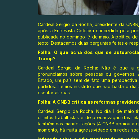
Cardeal Sergio da Rocha, presidente da CNBB,
após a Entrevista Coletiva concedida pela pres
publicada no domingo, 7 de maio. A política de
texto. Destacamos duas perguntas feitas e res
Folha: O que acha dos que se autoprocl
Trump?
Cardeal Sergio da Rocha: Não é que a g
pronunciamos sobre pessoas ou governos. 
Estado, um país sem de fato uma perspectiva 
partidos. Temos insistido que não basta o diá
escutar as ruas.
Folha: A CNBB critica as reformas previdenci
Cardeal Sergio da Rocha: No dia 1 de maio 
direitos trabalhistas e de precarização das re
também nas manifestações [A CNBB apoiou a gr
momento, há muita agressividade em redes socia