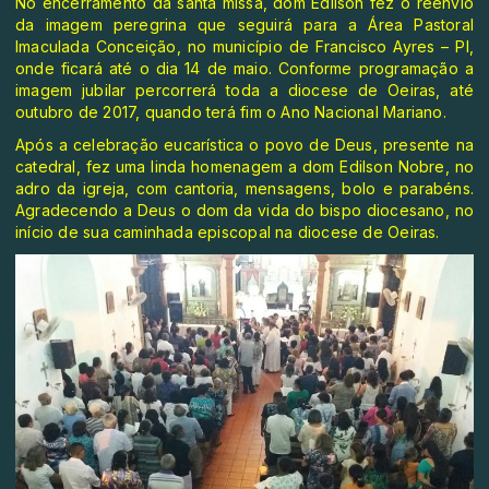
No encerramento da santa missa, dom Edilson fez o reenvio
da imagem peregrina que seguirá para a Área Pastoral
Imaculada Conceição, no município de Francisco Ayres – PI,
onde ficará até o dia 14 de maio. Conforme programação a
imagem jubilar percorrerá toda a diocese de Oeiras, até
outubro de 2017, quando terá fim o Ano Nacional Mariano.
Após a celebração eucarística o povo de Deus, presente na
catedral, fez uma linda homenagem a dom Edilson Nobre, no
adro da igreja, com cantoria, mensagens, bolo e parabéns.
Agradecendo a Deus o dom da vida do bispo diocesano, no
início de sua caminhada episcopal na diocese de Oeiras.