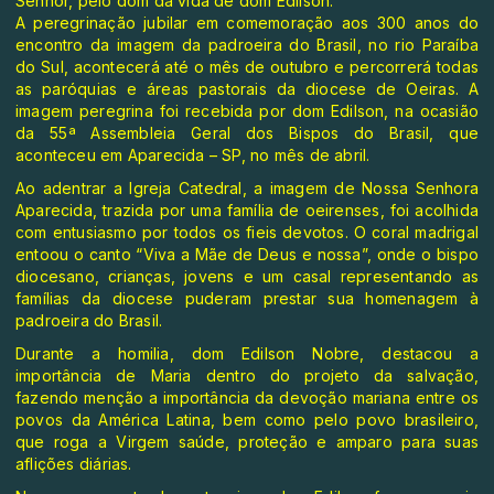
Senhor, pelo dom da vida de dom Edilson.
A peregrinação jubilar em comemoração aos 300 anos do
encontro da imagem da padroeira do Brasil, no rio Paraíba
do Sul, acontecerá até o mês de outubro e percorrerá todas
as paróquias e áreas pastorais da diocese de Oeiras. A
imagem peregrina foi recebida por dom Edilson, na ocasião
da 55ª Assembleia Geral dos Bispos do Brasil, que
aconteceu em Aparecida – SP, no mês de abril.
Ao adentrar a Igreja Catedral, a imagem de Nossa Senhora
Aparecida, trazida por uma família de oeirenses, foi acolhida
com entusiasmo por todos os fieis devotos. O coral madrigal
entoou o canto “Viva a Mãe de Deus e nossa”, onde o bispo
diocesano, crianças, jovens e um casal representando as
famílias da diocese puderam prestar sua homenagem à
padroeira do Brasil.
Durante a homilia, dom Edilson Nobre, destacou a
importância de Maria dentro do projeto da salvação,
fazendo menção a importância da devoção mariana entre os
povos da América Latina, bem como pelo povo brasileiro,
que roga a Virgem saúde, proteção e amparo para suas
aflições diárias.