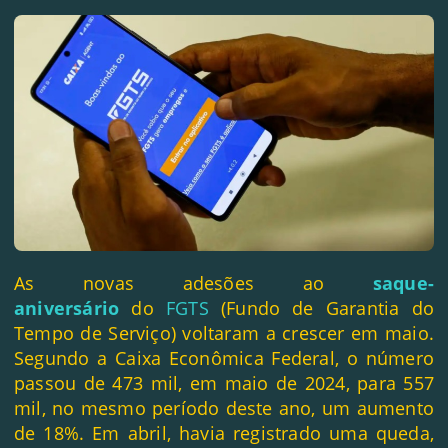
As novas adesões ao
saque-
aniversário
do
FGTS
(Fundo de Garantia do
Tempo de Serviço) voltaram a crescer em maio.
Segundo a Caixa Econômica Federal, o número
passou de 473 mil, em maio de 2024, para 557
mil, no mesmo período deste ano, um aumento
de 18%. Em abril, havia registrado uma queda,