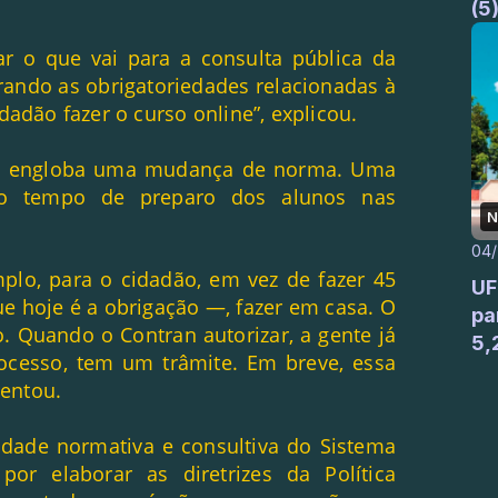
(5
ar o que vai para a consulta pública da
tirando as obrigatoriedades relacionadas à
adão fazer o curso online”, explicou.
sso engloba uma mudança de norma. Uma
 ao tempo de preparo dos alunos nas
N
04
mplo, para o cidadão, em vez de fazer 45
UF
ue hoje é a obrigação —, fazer em casa. O
pa
o. Quando o Contran autorizar, a gente já
5,
ocesso, tem um trâmite. Em breve, essa
centou.
idade normativa e consultiva do Sistema
por elaborar as diretrizes da Política