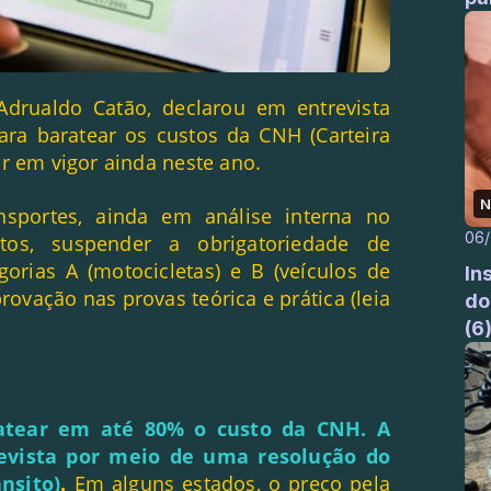
 Adrualdo Catão, declarou em entrevista
a baratear os custos da CNH (Carteira
r em vigor ainda neste ano.
N
nsportes, ainda em análise interna no
06
tos, suspender a obrigatoriedade de
gorias A (motocicletas) e B (veículos de
In
rovação nas provas teórica e prática (leia
do
(6
ratear em até 80% o custo da CNH. A
evista por meio
de uma resolução do
nsito)
.
Em alguns estados, o preço pela