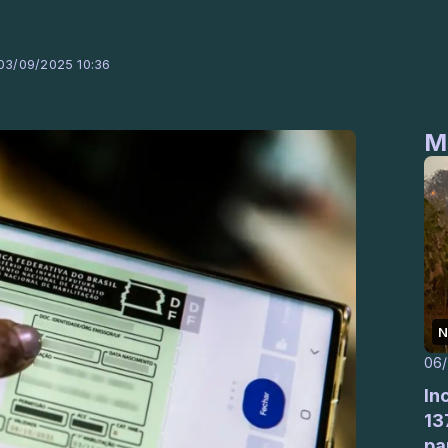
 03/09/2025 10:36
M
N
06
In
13
pa