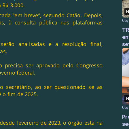
a R$ 3.000.
N
cada “em breve”, segundo Catão. Depois,
05
as, à consulta pública nas plataformas
TR
en
serão analisadas e a resolução final,
se
as.
ão precisa ser aprovado pelo Congresso
overno federal.
 o secretário, ao ser questionado se as
 o fim de 2025.
N
05
Pr
desde fevereiro de 2023, o órgão está na
se