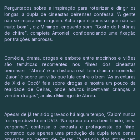
Perguntados sobre a inspiração para roteirizar e dirigir os
longas, a dupla de cineastas oeirenses confessa: “A gente
não se inspira em ninguém. Acho que é por isso que não sai
muito bom” , diz Mimingo, enquanto sorri. “Gosto de histórias
de chifre”, completa Antoniel, confidenciando uma fixação
por traições amorosas.
Comédia, drama, drogas e embate entre mocinhos e vilões
são temáticas recorrentes nos filmes dos cineastas
oeirenses. “‘Abreu’ é um história real, tem drama e comédia;
‘Zaion’ é sobre um vilão que luta contra o bem; ‘As aventuras
de Xixi e Cocô’ fala sobre drogas e mostra um pouco da
realidade de Oeiras, onde adultos incentivam crianças a
vender drogas”, analisa Mimingo de Abreu.
Apesar de já ter sido gravado há algum tempo, ‘Zaion’ nunca
foi reproduzido em DVD. “Na época eu era bem tímido, tinha
vergonha”, confessa o cineasta e protagonista do filme,
contando que apenas uma produção da dupla teve cenas
gravadas no centro de Oeiras. “A maioria dos atores tem