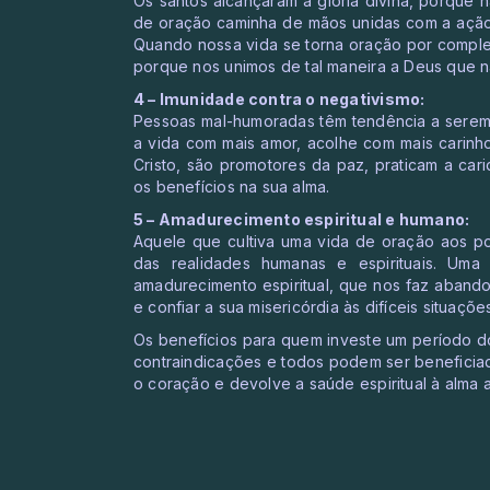
Os santos alcançaram a glória divina, porque 
de oração caminha de mãos unidas com a ação,
Quando nossa vida se torna oração por compl
porque nos unimos de tal maneira a Deus que 
4 – Imunidade contra o negativismo:
Pessoas mal-humoradas têm tendência a serem
a vida com mais amor, acolhe com mais carinh
Cristo, são promotores da paz, praticam a car
os benefícios na sua alma.
5 – Amadurecimento espiritual e humano:
Aquele que cultiva uma vida de oração aos po
das realidades humanas e espirituais. Um
amadurecimento espiritual, que nos faz aband
e confiar a sua misericórdia às difíceis situaç
Os benefícios para quem investe um período d
contraindicações e todos podem ser beneficia
o coração e devolve a saúde espiritual à alma a