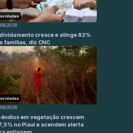
ovidades
/08/2026
dividamento cresce e atinge 82%
s famílias, diz CNC
ovidades
/08/2026
cêndios em vegetação crescem
7,5% no Piauí e acendem alerta
ra estiagem