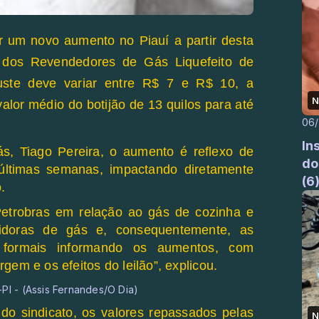
r um novo aumento no Piauí a partir desta
 dos Revendedores de Gás Liquefeito de
ajuste deve variar entre R$ 7 e R$ 10, a
N
alor médio do botijão de 13 quilos para até
06
In
ás, Tiago Pereira, o aumento é reflexo de
do
 últimas semanas, impactando diretamente
(6
.
etrobras em relação ao gás de cozinha e
buidoras de gás e, consequentemente, as
formais informando os aumentos, com
gem e os efeitos do leilão”, explicou.
do sindicato, os valores repassados pelas
N