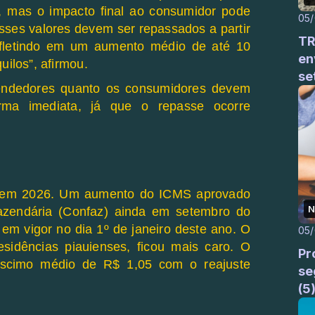
7, mas o impacto final ao consumidor pode
05
Esses valores devem ser repassados a partir
TR
efletindo em um aumento médio de até 10
en
uilos”, afirmou.
se
vendedores quanto os consumidores devem
orma imediata, já que o repasse ocorre
o em 2026. Um aumento do ICMS aprovado
N
Fazendária (Confaz) ainda em setembro do
 em vigor no dia 1º de janeiro deste ano
. O
05
esidências piauienses, ficou mais caro. O
Pr
éscimo médio de R$ 1,05 com o reajuste
se
(5