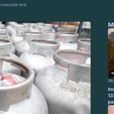
07/04/2026 16:15
M
N
06
In
13
pa