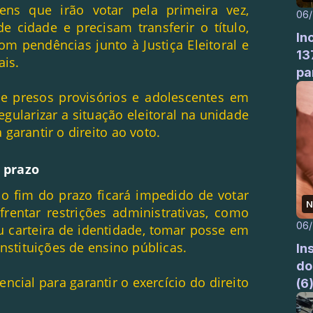
ens que irão votar pela primeira vez,
06
e cidade e precisam transferir o título,
In
m pendências junto à Justiça Eleitoral e
13
ais.
pa
e presos provisórios e adolescentes em
gularizar a situação eleitoral na unidade
garantir o direito ao voto.
o prazo
 o fim do prazo ficará impedido de votar
N
rentar restrições administrativas, como
06
u carteira de identidade, tomar posse em
instituições de ensino públicas.
In
do
ncial para garantir o exercício do direito
(6