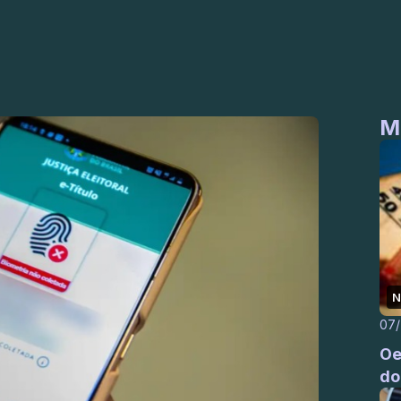
M
N
07
Oe
do