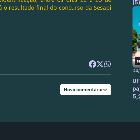
(5
á o resultado final do concurso da Sesapi
N
04
UF
pa
Novo comentário
5,