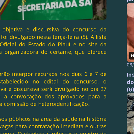
 objetiva e discursiva do concurso da
oi divulgado nesta terça-feira (5). A lista
Oficial do Estado do Piauí e no site da
a organizadora do certame, que oferece
N
06
rão interpor recursos nos dias 6 e 7 de
In
abelecido no edital do concurso, o
do
iva e discursiva será divulgado no dia 27
(6
 a convocação dos aprovados para a
 a comissão de heteroidentificação.
s públicos na área da saúde na história
vagas para contratação imediata e outras
serva. O objetivo é reforçar o quadro de