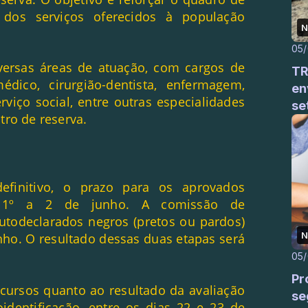
 dos serviços oferecidos à população
N
05
versas áreas de atuação, com cargos de
TR
édico, cirurgião-dentista, enfermagem,
en
erviço social, entre outras especialidades
se
ro de reserva.
efinitivo, o prazo para os aprovados
e 1º a 2 de junho. A comissão de
autodeclarados negros (pretos ou pardos)
N
unho. O resultado dessas duas etapas será
05
Pr
ecursos quanto ao resultado da avaliação
se
identificação, entre os dias 22 e 23 de