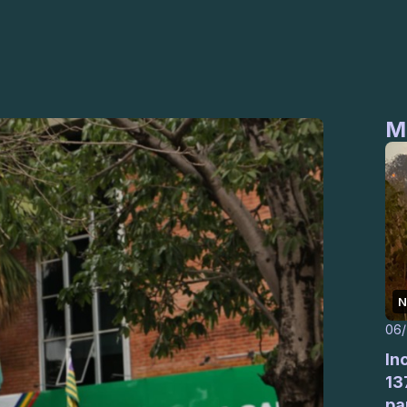
M
N
06
In
13
pa