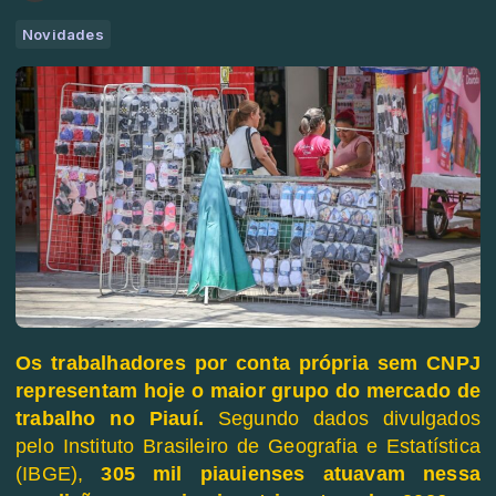
Novidades
Os trabalhadores por conta própria sem CNPJ
representam hoje o maior grupo do mercado de
trabalho no Piauí.
Segundo dados divulgados
pelo Instituto Brasileiro de Geografia e Estatística
(IBGE),
305 mil piauienses atuavam nessa