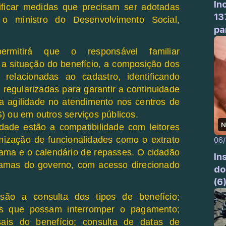
In
ificar medidas que precisam ser adotadas
13
e o ministro do Desenvolvimento Social,
pa
rmitirá que o responsável familiar
 a situação do benefício, a composição dos
relacionadas ao cadastro, identificando
regularizadas para garantir a continuidade
a agilidade no atendimento nos centros de
) ou em outros serviços públicos.
N
dade estão a compatibilidade com leitores
mização de funcionalidades como o extrato
06
ma e o calendário de repasses. O cidadão
In
amas do governo, com acesso direcionado
do
(6
 são a consulta dos tipos de benefício;
ias que possam interromper o pagamento;
is do benefício; consulta de datas de