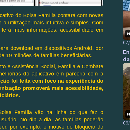
licativo do Bolsa Família contará com novas
 a utilização mais intuitiva e simples. Com
 terá mais informações, acessibilidade em
N
07
para download em dispositivos Android, por
En
e 19 milhões de famílias beneficiárias.
da
to e Assistência Social, Família e Combate
lhorias do aplicativo em parceria com a
ção foi feita com foco na experiência do
ernização promoverá mais acessibilidade,
ciários.
Bolsa Família vão na linha do que faz o
N
 usuário. No dia a dia, as famílias poderão
06
ber, por exemplo, o motivo do bloqueio do