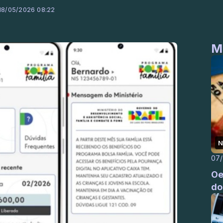
 18/05/2026 08:22
M
N
07
Oe
do