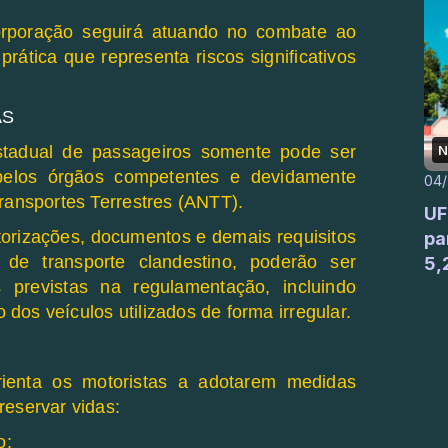
corporação seguirá atuando no combate ao
prática que representa riscos significativos
AS
estadual de passageiros somente pode ser
N
 pelos órgãos competentes e devidamente
04
Transportes Terrestres (ANTT).
UF
torizações, documentos e demais requisitos
pa
 de transporte clandestino, poderão ser
5,
s previstas na regulamentação, incluindo
os veículos utilizados de forma irregular.
ienta os motoristas a adotarem medidas
reservar vidas:
o;