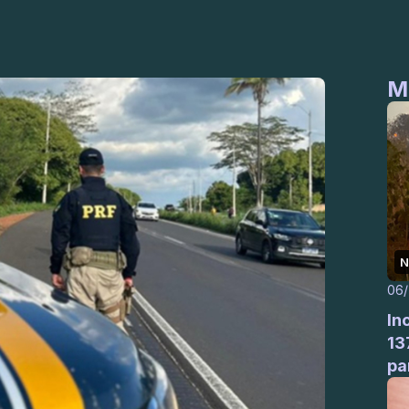
M
N
06
In
13
pa