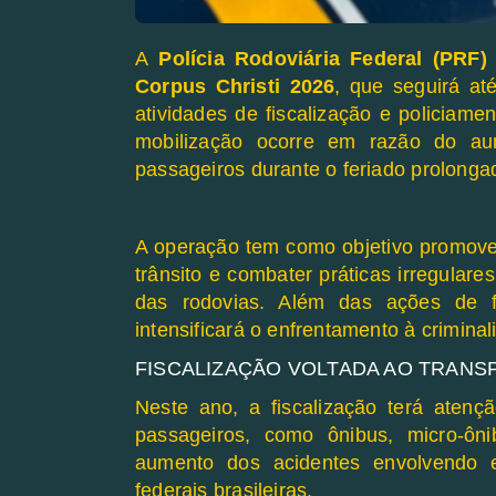
A
Polícia Rodoviária Federal (PRF
Corpus Christi 2026
, que seguirá at
atividades de fiscalização e policiame
mobilização ocorre em razão do au
passageiros durante o feriado prolonga
A operação tem como objetivo promover
trânsito e combater práticas irregular
das rodovias. Além das ações de f
intensificará o enfrentamento à crimina
FISCALIZAÇÃO VOLTADA AO TRANS
Neste ano, a fiscalização terá atenç
passageiros, como ônibus, micro-ô
aumento dos acidentes envolvendo e
federais brasileiras.