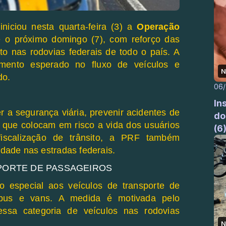
)
iniciou nesta quarta-feira (3) a
Operação
é o próximo domingo (7), com reforço das
nto nas rodovias federais de todo o país. A
mento esperado no fluxo de veículos e
N
do.
06
In
 a segurança viária, prevenir acidentes de
do
es que colocam em risco a vida dos usuários
(6
iscalização de trânsito, a PRF também
lidade nas estradas federais.
PORTE DE PASSAGEIROS
ão especial aos veículos de transporte de
nibus e vans. A medida é motivada pelo
ssa categoria de veículos nas rodovias
N