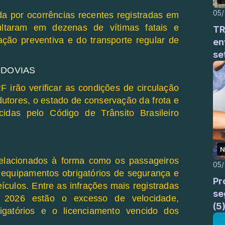
05
da por ocorrências recentes registradas em
sultaram em dezenas de vítimas fatais e
TR
ação preventiva e do transporte regular de
en
se
ODOVIAS
 irão verificar as condições de circulação
utores, o estado de conservação da frota e
idas pelo Código de Trânsito Brasileiro
N
elacionados à forma como os passageiros
05
s equipamentos obrigatórios de segurança e
Pr
culos. Entre as infrações mais registradas
se
2026 estão o excesso de velocidade,
(5
igatórios e o licenciamento vencido dos