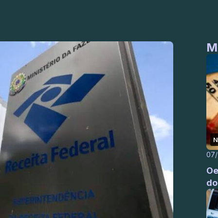
M
N
07
Oe
do