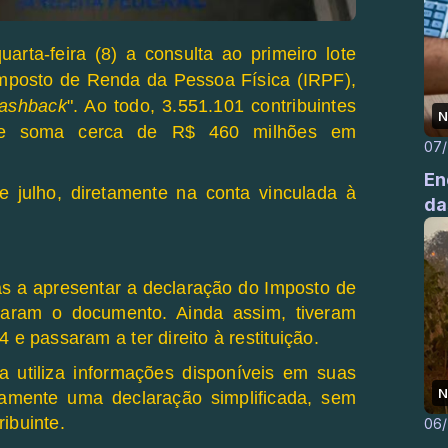
arta-feira (8) a consulta ao primeiro lote
 Imposto de Renda da Pessoa Física (IRPF),
ashback
". Ao todo, 3.551.101 contribuintes
N
que soma cerca de R$ 460 milhões em
07
En
 julho, diretamente na conta vinculada à
da
s a apresentar a declaração do Imposto de
iaram o documento. Ainda assim, tiveram
 e passaram a ter direito à restituição.
ta utiliza informações disponíveis em suas
N
amente uma declaração simplificada, sem
ibuinte.
06