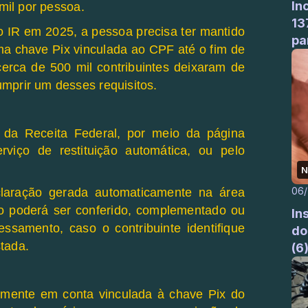
In
 mil por pessoa.
13
o IR em 2025, a pessoa precisa ter mantido
pa
ma chave Pix vinculada ao CPF até o fim de
erca de 500 mil contribuintes deixaram de
mprir um desses requisitos.
l da Receita Federal, por meio da página
rviço de restituição automática, ou pelo
N
06
laração gerada automaticamente na área
 poderá ser conferido, complementado ou
In
ssamento, caso o contribuinte identifique
do
tada.
(6
vamente em conta vinculada à chave Pix do