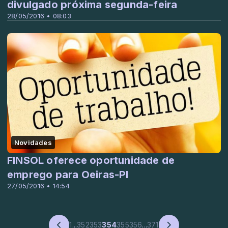
divulgado próxima segunda-feira
28/05/2016 • 08:03
Novidades
FINSOL oferece oportunidade de
emprego para Oeiras-PI
27/05/2016 • 14:54
1
...
352
353
354
355
356
...
371