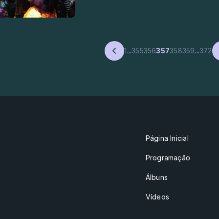
1
...
355
356
357
358
359
...
372
Página Inicial
Programação
Álbuns
Vídeos