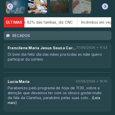
% das famílias, diz CNC
ÚLTIMAS
Incêndios em vegetação crescem 137
RECADOS
Francilene Maria Jesus Sousa Carvalho
17/05/2026 • 11:53
Oi bom dia feliz dia das mães pra todas as mãe quero
participar do sorteio
Lucia Maria
03/05/2026 • 16:10
Parabenizo pelo programa de hoje de 11:30, sobre a
atenção que devemos ter com os idosos gostei muito
da fala da Clarelisa, parabéns pelas suas colo
...
(Leia
mais)