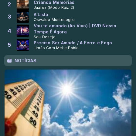
Criando Memórias
2
Juarez (Modo Raíz 2)
A Lista
3
Oswaldo Montenegro
Vou te amando (Ao Vivo) | DVD Nosso
4
Tempo É Agora
Seu Desejo
Preciso Ser Amado / A Ferro e Fogo
5
Limão Com Mel e Pablo
NOTÍCIAS