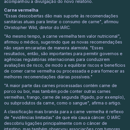
acompanhou a divulgação do novo relatório.
Carne vermelha
"Essas descobertas dão mais suporte às recomendações
sanitárias atuais para limitar o consumo de carne", afirmou
Christopher Wild, diretor do IARC.
"Ao mesmo tempo, a carne vermelha tem valor nutricional",
afirmou o médico, sugerindo que as novas recomendações
não sejam encaradas de maneira alarmista. "Esses
resultados, então, são importantes para permitir governos e
agências regulatórias internacionais para conduzirem
avaliações de risco, de modo a equilibrar riscos e benefícios
de comer carne vermelha ou processada e para fornecer as
melhores recomendações diárias possíveis."
"A maior parte das carnes processadas contém carne de
porco ou boi, mas também pode conter outras carnes
vermelhas, frango, carne de segunda (fígado, por exemplo),
ou subprodutos da carne, como o sangue", afirma o artigo.
A classificação mais branda para a carne vermelha é reflexo
de "evidências limitadas" de que ela causa câncer. O IARC
descobriu ligações principalmente com o câncer de
intestino, mas também observou associações com tumores