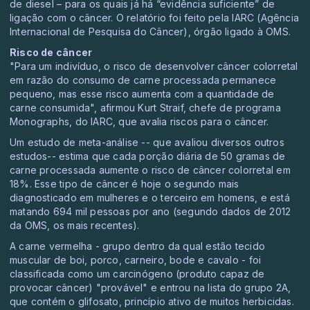
de diesel – para os quais já há “evidência suficiente” de
ligação com o câncer. O relatório foi feito pela IARC (Agência
Internacional de Pesquisa do Câncer), órgão ligado à OMS.
Risco de câncer
"Para um indivíduo, o risco de desenvolver câncer colorretal
em razão do consumo de carne processada permanece
pequeno, mas esse risco aumenta com a quantidade de
carne consumida", afirmou Kurt Straif, chefe de programa
Monographs, do IARC, que avalia riscos para o câncer.
Um estudo de meta-análise -- que avaliou diversos outros
estudos-- estima que cada porção diária de 50 gramas de
carne processada aumente o risco de câncer colorretal em
18%. Esse tipo de câncer é hoje o segundo mais
diagnosticado em mulheres e o terceiro em homens, e está
matando 694 mil pessoas por ano (segundo dados de 2012
da OMS, os mais recentes).
A carne vermelha - grupo dentro da qual estão tecido
muscular de boi, porco, carneiro, bode e cavalo - foi
classificada como um carcinógeno (produto capaz de
provocar câncer) "provável" e entrou na lista do grupo 2A,
que contém o glifosato, princípio ativo de muitos herbicidas.