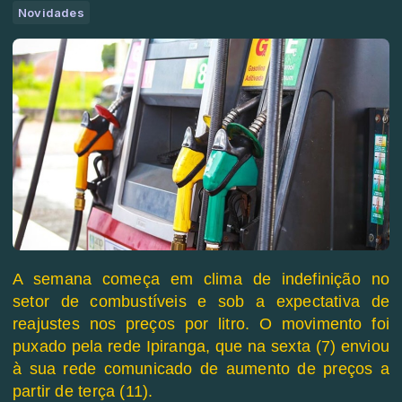
Novidades
A semana começa em clima de indefinição no
setor de combustíveis e sob a expectativa de
reajustes nos preços por litro. O movimento foi
puxado pela rede Ipiranga, que na sexta (7) enviou
à sua rede comunicado de aumento de preços a
partir de terça (11).