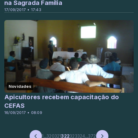
na Sagrada Família
17/09/2017 • 17:43
Novidades
Apicultores recebem capacitação do
CEFAS
16/09/2017 • 08:09
1
...
320
321
322
323
324
...
372