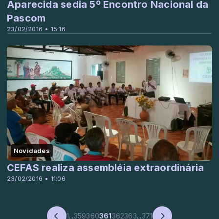
Aparecida sedia 5º Encontro Nacional da
Pascom
23/02/2016 • 15:16
Novidades
CEFAS realiza assembléia extraordinária
23/02/2016 • 11:06
1
...
359
360
361
362
363
...
371