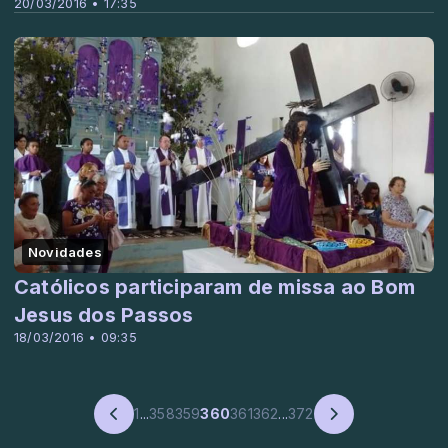
20/03/2016 • 17:35
Novidades
Católicos participaram de missa ao Bom
Jesus dos Passos
18/03/2016 • 09:35
1
...
358
359
360
361
362
...
372